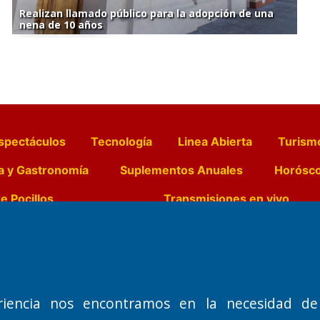
Realizan llamado público para la adopción de una
nena de 10 años
spectáculos
Tecnología
Linea Abierta
Turism
a y Gastronomía
Suplementos Anuales
Horósc
e Pocillos
Transmisiones en vivo
Nemesio
Domicilio Legal: José Ingenieros 855,
Director General d
o de 1992
Santa Rosa, La Pampa.
Dr. Jorge Ricardo 
riencia nos encontramos en la necesidad de
Número de Registro DNDA:
Redacción, Administ