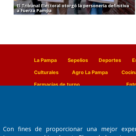
El Tribunal Electoral otorgó la personería definitiva
a Fuerza Pampa
La Pampa
Sepelios
Deportes
E
Culturales
Agro La Pampa
Cocin
Farmacias de turno
Entr
Fundado por el
Doctor Antonio 
Primera edición: Domingo 3 de May
Con fines de proporcionar una mejor expe
Miembro de ADIRA,ADEPA y CPPAL