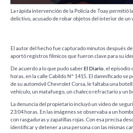
La rápida intervención de la Policía de Toay permitió 
delictivo, acusado de robar objetos del interior de un 
El autor del hecho fue capturado minutos después del 
aportó registros fílmicos que fueron clave para su ide
De acuerdo a lo que pudo saber
El Diario
, el episodio
horas, en la calle Cabildo N° 1415. El damnificado se per
de su automóvil Chevrolet Corsa, le faltaba una bote
vehículo, un matafuego, un chaleco refractario y un b
La denuncia del propietario incluyó un video de segur
23:04 horas. En las imágenes se observaba a un hombre
con rasgaduras y zapatillas rojas. Con esa precisa desc
identificar y detener a una persona con las mismas ca