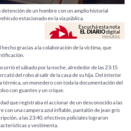
la detención de un hombre con un amplio historial
vehículo estacionado en la vía pública.
Escuchá esta nota
EL DIARIO
digital
minutos
hecho gracias a la colaboración de la víctima, que
ntificación.
 ocurrió el sábado por la noche, alrededor de las 23:15
cató del robo al salir de la casa de su hija. Del interior
lla térmica, un monedero con toda la documentación del
olso con guantes y un crique.
idad que registraba el accionar de un desconocido a las
 con una campera azul inflable, pantalón de jean gris
ripción, a las 23:40, efectivos policiales lograron
racterísticas y vestimenta.