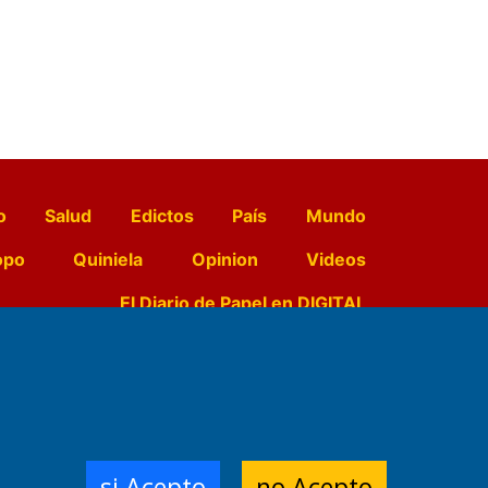
o
Salud
Edictos
País
Mundo
opo
Quiniela
Opinion
Videos
El Diario de Papel en DIGITAL
e Contenidos:
Nemesio
ración,
si Acepto
no Acepto