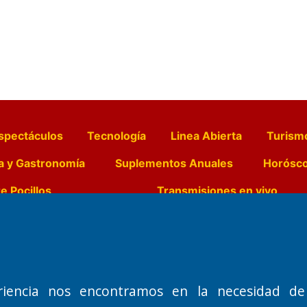
spectáculos
Tecnología
Linea Abierta
Turism
a y Gastronomía
Suplementos Anuales
Horósc
e Pocillos
Transmisiones en vivo
Nemesio
Domicilio Legal: José Ingenieros 855,
Director General d
o de 1992
Santa Rosa, La Pampa.
Dr. Jorge Ricardo 
riencia nos encontramos en la necesidad de
Número de Registro DNDA:
Redacción, Administ