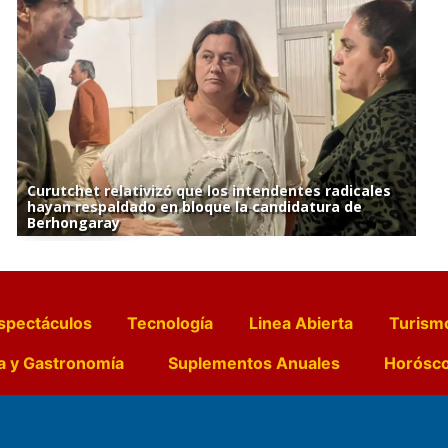
Curutchet relativizó que los intendentes radicales
hayan respaldado en bloque la candidatura de
Berhongaray
spectáculos
Tecnología
Linea Abierta
Turism
a y Gastronomía
Suplementos Anuales
Horósc
e Pocillos
Transmisiones en vivo