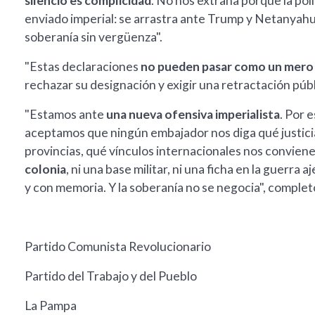
silencio es complicidad
. No nos extraña porque la polí
enviado imperial: se arrastra ante Trump y Netanyahu,
soberanía sin vergüenza".
"Estas declaraciones
no pueden pasar como un mero
rechazar su designación y exigir una retractación públi
"Estamos ante
una nueva ofensiva imperialista
. Por 
aceptamos que ningún embajador nos diga qué justic
provincias, qué vínculos internacionales nos convien
colonia
, ni una base militar, ni una ficha en la guerra 
y con memoria. Y la soberanía no se negocia", complet
Partido Comunista Revolucionario
Partido del Trabajo y del Pueblo
La Pampa