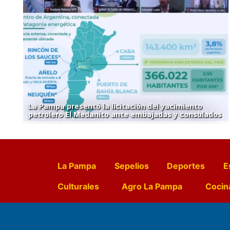
La Pampa presentó la licitación del yacimiento
petrolero El Medanito ante embajadas y consulados
La Pampa
Sepelios
Deportes
E
Culturales
Agro La Pampa
Cocin
Farmacias de turno
Entr