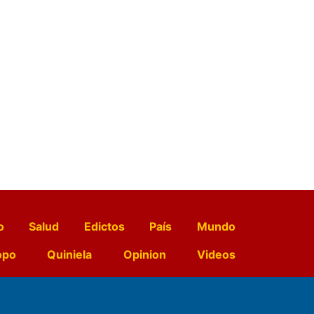
o
Salud
Edictos
País
Mundo
opo
Quiniela
Opinion
Videos
El Diario de Papel en DIGITAL