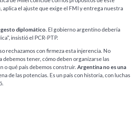
tica de Milei coincide con los propósitos de este
 aplica el ajuste que exige el FMI y entrega nuestra
 gesto diplomático
. El gobierno argentino debería
ca", insistió el PCR-PTP.
eso rechazamos con firmeza esta injerencia. No
ia debemos tener, cómo deben organizarse las
en o qué país debemos construir.
Argentina no es una
ajena de las potencias. Es un país con historia, con luchas
ó.