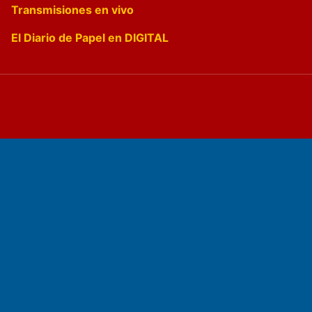
Transmisiones en vivo
El Diario de Papel en DIGITAL
Fundado por el
Doctor Antonio Nemesio
Primera edición: Domingo 3 de Mayo de 1992
Miembro de ADIRA,ADEPA y CPPAL
Propietario: El Diario SRL
Director Periodístico: