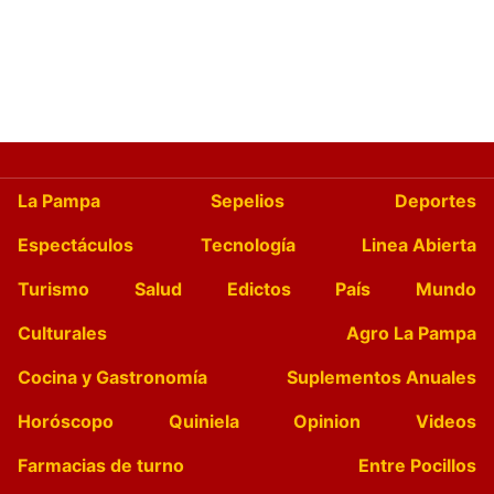
La Pampa
Sepelios
Deportes
Espectáculos
Tecnología
Linea Abierta
Turismo
Salud
Edictos
País
Mundo
Culturales
Agro La Pampa
Cocina y Gastronomía
Suplementos Anuales
Horóscopo
Quiniela
Opinion
Videos
Farmacias de turno
Entre Pocillos