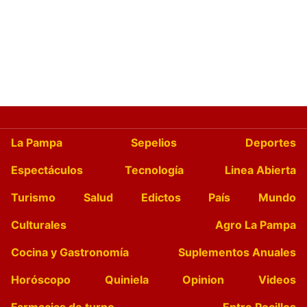
La Pampa
Sepelios
Deportes
Espectáculos
Tecnología
Linea Abierta
Turismo
Salud
Edictos
País
Mundo
Culturales
Agro La Pampa
Cocina y Gastronomía
Suplementos Anuales
Horóscopo
Quiniela
Opinion
Videos
Farmacias de turno
Entre Pocillos