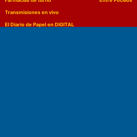
Transmisiones en vivo
El Diario de Papel en DIGITAL
Fundado por el
Doctor Antonio Nemesio
Primera edición: Domingo 3 de Mayo de 1992
Miembro de ADIRA,ADEPA y CPPAL
Propietario: El Diario SRL