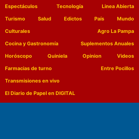
Espectáculos
Tecnología
Linea Abierta
Turismo
Salud
Edictos
País
Mundo
Culturales
Agro La Pampa
Cocina y Gastronomía
Suplementos Anuales
Horóscopo
Quiniela
Opinion
Videos
Farmacias de turno
Entre Pocillos
Transmisiones en vivo
El Diario de Papel en DIGITAL