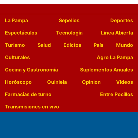
La Pampa
Sepelios
Deportes
Espectáculos
Tecnología
Linea Abierta
Turismo
Salud
Edictos
País
Mundo
Culturales
Agro La Pampa
Cocina y Gastronomía
Suplementos Anuales
Horóscopo
Quiniela
Opinion
Videos
Farmacias de turno
Entre Pocillos
Transmisiones en vivo
El Diario de Papel en DIGITAL