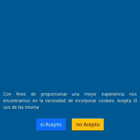
Fundado por el
Doctor Antonio Nemesio
Primera edición: Domingo 3 de Mayo de 1992
Miembro de ADIRA,ADEPA y CPPAL
Propietario: El Diario SRL
Con fines de proporcionar una mejor experiencia nos
Director Periodístico:
encontramos en la necesidad de incorporar cookies. Acepta El
Walter René Goñi
uso de las misma
si Acepto
no Acepto
Domicilio Legal: José Ingenieros 855,
Santa Rosa, La Pampa.
Número de Registro DNDA: