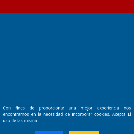
Fundado por el
Doctor Antonio Nemesio
Primera edición: Domingo 3 de Mayo de 1992
Miembro de ADIRA,ADEPA y CPPAL
Propietario: El Diario SRL
Director Periodístico:
Walter René Goñi
Con fines de proporcionar una mejor experiencia nos
encontramos en la necesidad de incorporar cookies. Acepta El
Domicilio Legal: José Ingenieros 855,
uso de las misma
Santa Rosa, La Pampa.
Número de Registro DNDA: