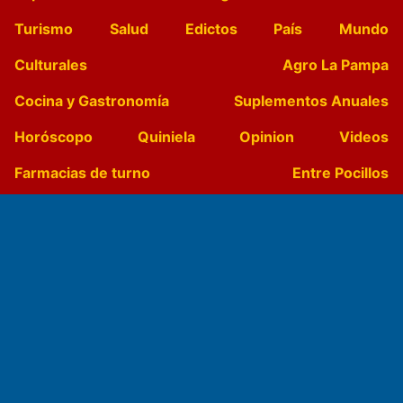
Turismo
Salud
Edictos
País
Mundo
Culturales
Agro La Pampa
Cocina y Gastronomía
Suplementos Anuales
Horóscopo
Quiniela
Opinion
Videos
Farmacias de turno
Entre Pocillos
Transmisiones en vivo
El Diario de Papel en DIGITAL