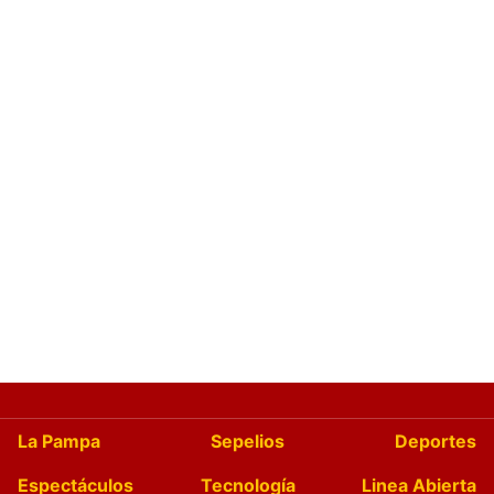
La Pampa
Sepelios
Deportes
Espectáculos
Tecnología
Linea Abierta