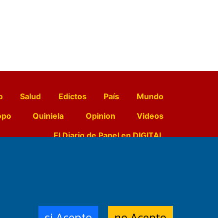
o
Salud
Edictos
País
Mundo
opo
Quiniela
Opinion
Videos
El Diario de Papel en DIGITAL
e Contenidos:
Nemesio
ración,
si Acepto
no Acepto