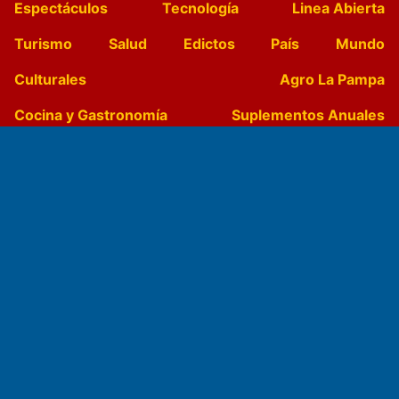
Espectáculos
Tecnología
Linea Abierta
Turismo
Salud
Edictos
País
Mundo
Culturales
Agro La Pampa
Cocina y Gastronomía
Suplementos Anuales
Horóscopo
Quiniela
Opinion
Videos
Farmacias de turno
Entre Pocillos
Transmisiones en vivo
El Diario de Papel en DIGITAL