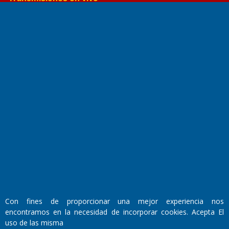
El Diario de Papel en DIGITAL
Fundado por el
Doctor Antonio Nemesio
Primera edición: Domingo 3 de Mayo de 1992
Miembro de ADIRA,ADEPA y CPPAL
Con fines de proporcionar una mejor experiencia nos
Propietario: El Diario SRL
Director Periodístico:
encontramos en la necesidad de incorporar cookies. Acepta El
Walter René Goñi
uso de las misma