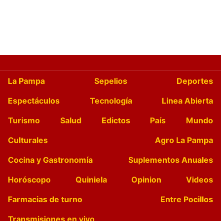
La Pampa
Sepelios
Deportes
Espectáculos
Tecnología
Linea Abierta
Turismo
Salud
Edictos
País
Mundo
Culturales
Agro La Pampa
Cocina y Gastronomía
Suplementos Anuales
Horóscopo
Quiniela
Opinion
Videos
Farmacias de turno
Entre Pocillos
Transmisiones en vivo