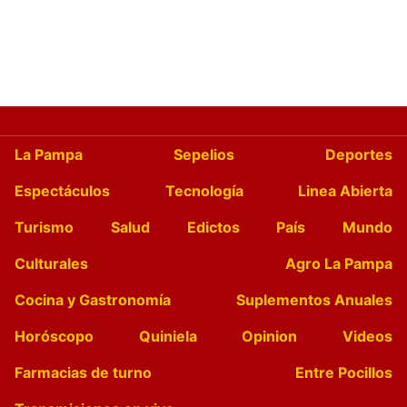
La Pampa
Sepelios
Deportes
Espectáculos
Tecnología
Linea Abierta
Turismo
Salud
Edictos
País
Mundo
Culturales
Agro La Pampa
Cocina y Gastronomía
Suplementos Anuales
Horóscopo
Quiniela
Opinion
Videos
Farmacias de turno
Entre Pocillos