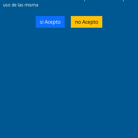
uso de las misma
Domicilio Legal: José Ingenieros 855,
si Acepto
no Acepto
Santa Rosa, La Pampa.
Número de Registro DNDA:
RL-2019-55551274-APN-DNDA#MJ
Edición #
9418
Fecha de Edición:
7/08/2026
Fecha de Inicio: 19/10/2000
Director General de Contenidos:
Dr. Jorge Ricardo Nemesio
Redacción, Administración,
Oficina Comercial y Planta Impresora:
José Ingenieros 855,
Santa Rosa, La Pampa, Argentina.
Tel: (02954) 411117/18/19/20
Cel: +54 2954 535213