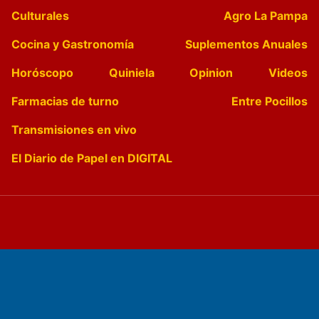
Culturales
Agro La Pampa
Cocina y Gastronomía
Suplementos Anuales
Horóscopo
Quiniela
Opinion
Videos
Farmacias de turno
Entre Pocillos
Transmisiones en vivo
El Diario de Papel en DIGITAL