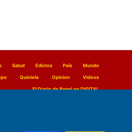
o
Salud
Edictos
País
Mundo
opo
Quiniela
Opinion
Videos
El Diario de Papel en DIGITAL
e Contenidos:
Nemesio