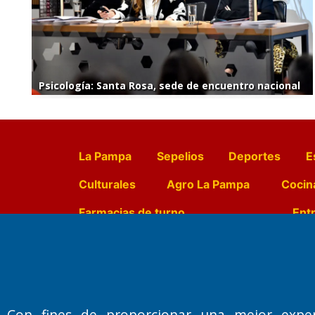
Psicología: Santa Rosa, sede de encuentro nacional
La Pampa
Sepelios
Deportes
E
Culturales
Agro La Pampa
Cocin
Farmacias de turno
Entr
Fundado por el
Doctor Antonio 
Primera edición: Domingo 3 de May
Con fines de proporcionar una mejor expe