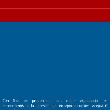
Fundado por el
Doctor Antonio Nemesio
Primera edición: Domingo 3 de Mayo de 1992
Miembro de ADIRA,ADEPA y CPPAL
Propietario: El Diario SRL
Director Periodístico:
Walter René Goñi
Con fines de proporcionar una mejor experiencia nos
encontramos en la necesidad de incorporar cookies. Acepta El
Domicilio Legal: José Ingenieros 855,