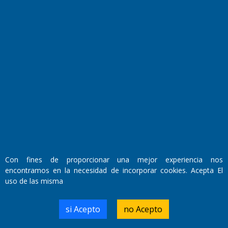
Fundado por el
Doctor Antonio Nemesio
Primera edición: Domingo 3 de Mayo de 1992
Miembro de ADIRA,ADEPA y CPPAL
Propietario: El Diario SRL
Con fines de proporcionar una mejor experiencia nos
Director Periodístico:
encontramos en la necesidad de incorporar cookies. Acepta El
Walter René Goñi
uso de las misma
si Acepto
no Acepto
Domicilio Legal: José Ingenieros 855,
Santa Rosa, La Pampa.