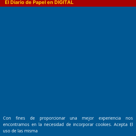
El Diario de Papel en DIGITAL
Fundado por el
Doctor Antonio Nemesio
Primera edición: Domingo 3 de Mayo de 1992
Miembro de ADIRA,ADEPA y CPPAL
Propietario: El Diario SRL
Director Periodístico:
Con fines de proporcionar una mejor experiencia nos
Walter René Goñi
encontramos en la necesidad de incorporar cookies. Acepta El
uso de las misma