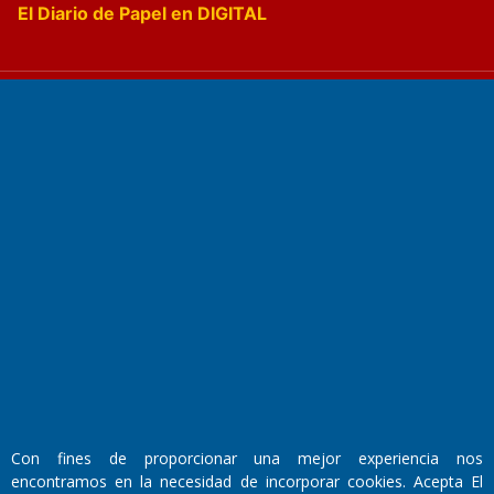
El Diario de Papel en DIGITAL
Fundado por el
Doctor Antonio Nemesio
Primera edición: Domingo 3 de Mayo de 1992
Miembro de ADIRA,ADEPA y CPPAL
Propietario: El Diario SRL
Director Periodístico:
Walter René Goñi
Con fines de proporcionar una mejor experiencia nos
encontramos en la necesidad de incorporar cookies. Acepta El