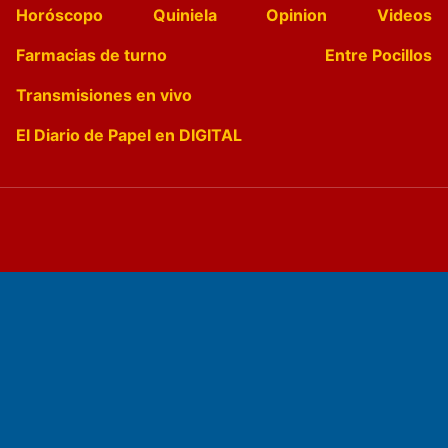
Horóscopo
Quiniela
Opinion
Videos
Farmacias de turno
Entre Pocillos
Transmisiones en vivo
El Diario de Papel en DIGITAL
Fundado por el
Doctor Antonio Nemesio