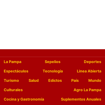
La Pampa
Sepelios
Deportes
Espectáculos
Tecnología
Linea Abierta
Turismo
Salud
Edictos
País
Mundo
Culturales
Agro La Pampa
Cocina y Gastronomía
Suplementos Anuales