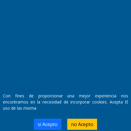
Fundado por el
Doctor Antonio Nemesio
Primera edición: Domingo 3 de Mayo de 1992
Miembro de ADIRA,ADEPA y CPPAL
Propietario: El Diario SRL
Director Periodístico:
Walter René Goñi
Con fines de proporcionar una mejor experiencia nos
encontramos en la necesidad de incorporar cookies. Acepta El
uso de las misma
Domicilio Legal: José Ingenieros 855,
Santa Rosa, La Pampa.
Número de Registro DNDA:
si Acepto
no Acepto
RL-2019-55551274-APN-DNDA#MJ