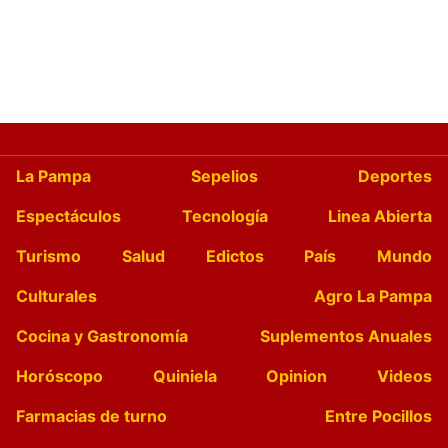
La Pampa
Sepelios
Deportes
Espectáculos
Tecnología
Linea Abierta
Turismo
Salud
Edictos
País
Mundo
Culturales
Agro La Pampa
Cocina y Gastronomía
Suplementos Anuales
Horóscopo
Quiniela
Opinion
Videos
Farmacias de turno
Entre Pocillos