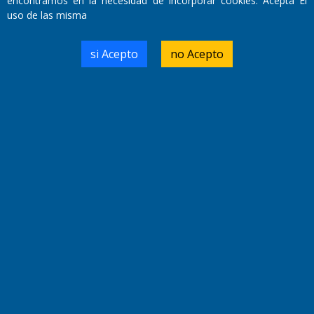
encontramos en la necesidad de incorporar cookies. Acepta El
uso de las misma
Domicilio Legal: José Ingenieros 855,
si Acepto
no Acepto
Santa Rosa, La Pampa.
Número de Registro DNDA:
RL-2019-55551274-APN-DNDA#MJ
Edición #
9418
Fecha de Edición:
7/08/2026
Fecha de Inicio: 19/10/2000
Director General de Contenidos:
Dr. Jorge Ricardo Nemesio
Redacción, Administración,
Oficina Comercial y Planta Impresora:
José Ingenieros 855,
Santa Rosa, La Pampa, Argentina.
Tel: (02954) 411117/18/19/20
Cel: +54 2954 535213