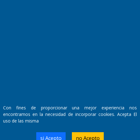
Culturales
Agro La Pampa
Cocina y Gastronomía
Suplementos Anuales
Horóscopo
Quiniela
Opinion
Videos
Farmacias de turno
Entre Pocillos
Transmisiones en vivo
El Diario de Papel en DIGITAL
Con fines de proporcionar una mejor experiencia nos
encontramos en la necesidad de incorporar cookies. Acepta El
uso de las misma
si Acepto
no Acepto