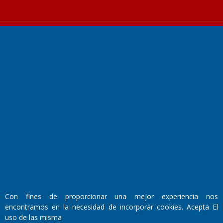
Fundado por el
Doctor Antonio Nemesio
Primera edición: Domingo 3 de Mayo de 1992
Miembro de ADIRA,ADEPA y CPPAL
Propietario: El Diario SRL
Director Periodístico:
Walter René Goñi
Con fines de proporcionar una mejor experiencia nos
encontramos en la necesidad de incorporar cookies. Acepta El
uso de las misma