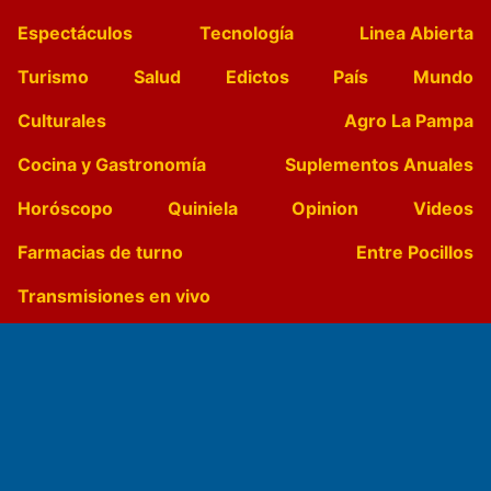
Espectáculos
Tecnología
Linea Abierta
Turismo
Salud
Edictos
País
Mundo
Culturales
Agro La Pampa
Cocina y Gastronomía
Suplementos Anuales
Horóscopo
Quiniela
Opinion
Videos
Farmacias de turno
Entre Pocillos
Transmisiones en vivo
El Diario de Papel en DIGITAL