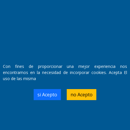
Fundado por el
Doctor Antonio Nemesio
Primera edición: Domingo 3 de Mayo de 1992
Miembro de ADIRA,ADEPA y CPPAL
Propietario: El Diario SRL
Con fines de proporcionar una mejor experiencia nos
Director Periodístico:
encontramos en la necesidad de incorporar cookies. Acepta El
Walter René Goñi
uso de las misma
si Acepto
no Acepto
Domicilio Legal: José Ingenieros 855,
Santa Rosa, La Pampa.
Número de Registro DNDA:
RL-2019-55551274-APN-DNDA#MJ
Edición #
9419
Fecha de Edición:
8/08/2026
Fecha de Inicio: 19/10/2000