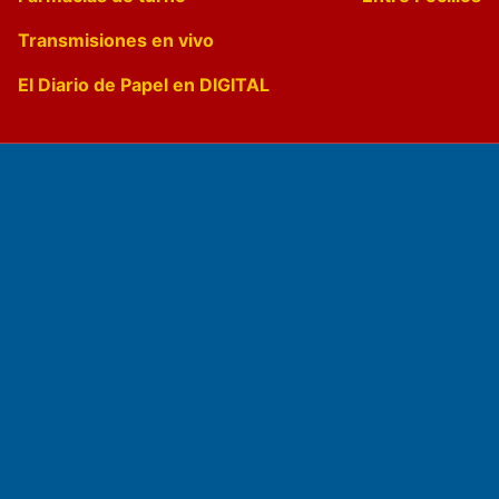
Transmisiones en vivo
El Diario de Papel en DIGITAL
Fundado por el
Doctor Antonio Nemesio
Primera edición: Domingo 3 de Mayo de 1992
Miembro de ADIRA,ADEPA y CPPAL
Propietario: El Diario SRL