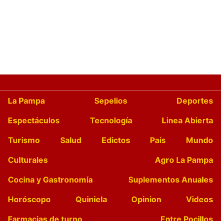
La Pampa
Sepelios
Deportes
Espectáculos
Tecnología
Linea Abierta
Turismo
Salud
Edictos
País
Mundo
Culturales
Agro La Pampa
Cocina y Gastronomía
Suplementos Anuales
Horóscopo
Quiniela
Opinion
Videos
Farmacias de turno
Entre Pocillos