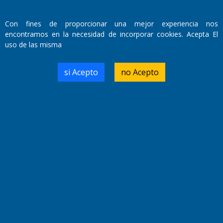
Con fines de proporcionar una mejor experiencia nos
encontramos en la necesidad de incorporar cookies. Acepta El
uso de las misma
si Acepto
no Acepto
Fundado por el
Doctor Antonio Nemesio
Primera edición: Domingo 3 de Mayo de 1992
Miembro de ADIRA,ADEPA y CPPAL
Propietario: El Diario SRL
Director Periodístico:
Walter René Goñi
Domicilio Legal: José Ingenieros 855,
Santa Rosa, La Pampa.
Número de Registro DNDA:
RL-2019-55551274-APN-DNDA#MJ
Edición #
9420
Fecha de Edición:
9/08/2026