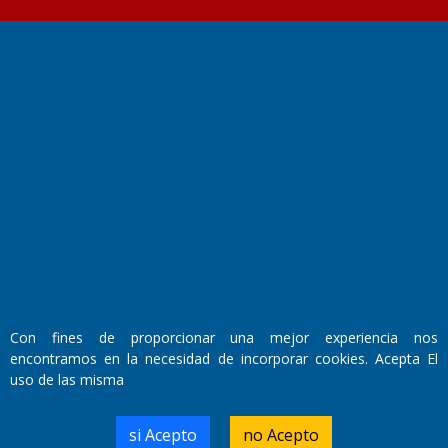
Fundado por el
Doctor Antonio Nemesio
Primera edición: Domingo 3 de Mayo de 1992
Miembro de ADIRA,ADEPA y CPPAL
Propietario: El Diario SRL
Director Periodístico:
Walter René Goñi
Con fines de proporcionar una mejor experiencia nos
encontramos en la necesidad de incorporar cookies. Acepta El
Domicilio Legal: José Ingenieros 855,
uso de las misma
Santa Rosa, La Pampa.
Número de Registro DNDA:
RL-2019-55551274-APN-DNDA#MJ
si Acepto
no Acepto
Edición #
9419