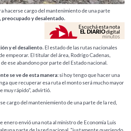
ra hacerse cargo del mantenimiento de una parte
d, preocupado y desalentado.
Escuchá esta nota
EL DIARIO
digital
minutos
ión y el desaliento.
El estado de las rutas nacionales
de empeorar. El titular del área, Rodrigo Cadenas,
s de ese abandono por parte del Estado nacional.
ente se ve de esta manera
: si hoy tengo que hacer una
nga que recuperar esa ruta el monto será mucho mayor
 muy rápido", advirtió.
se cargo del manteniemiento de una parte de la red,
e enero envió una nota al ministro de Economía Luis
e alguna parte de la red nacional, "justamente queriendo