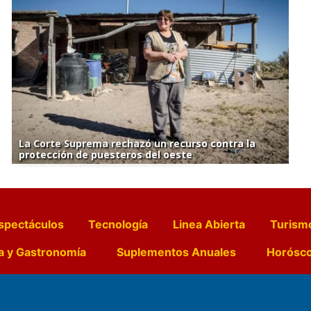
La Corte Suprema rechazó un recurso contra la
protección de puesteros del oeste
spectáculos
Tecnología
Linea Abierta
Turism
a y Gastronomía
Suplementos Anuales
Horósc
e Pocillos
Transmisiones en vivo