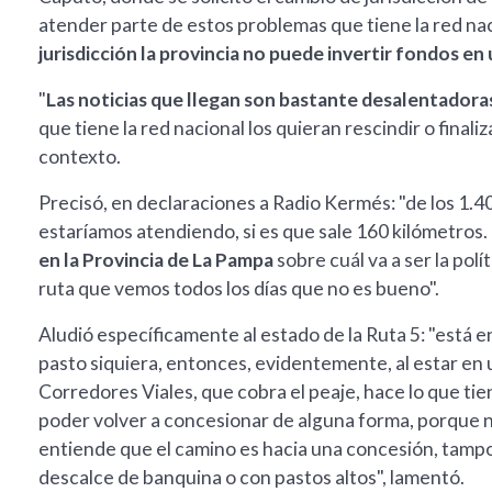
atender parte de estos problemas que tiene la red na
jurisdicción la provincia no puede invertir fondos e
"
Las noticias que llegan son bastante desalentadora
que tiene la red nacional los quieran rescindir o final
contexto.
Precisó, en declaraciones a Radio Kermés: "de los 1.4
estaríamos atendiendo, si es que sale 160 kilómetros.
en la Provincia de La Pampa
sobre cuál va a ser la pol
ruta que vemos todos los días que no es bueno".
Aludió específicamente al estado de la Ruta 5: "está en
pasto siquiera, entonces, evidentemente, al estar en un
Corredores Viales, que cobra el peaje, hace lo que tie
poder volver a concesionar de alguna forma, porque no 
entiende que el camino es hacia una concesión, tampo
descalce de banquina o con pastos altos", lamentó.