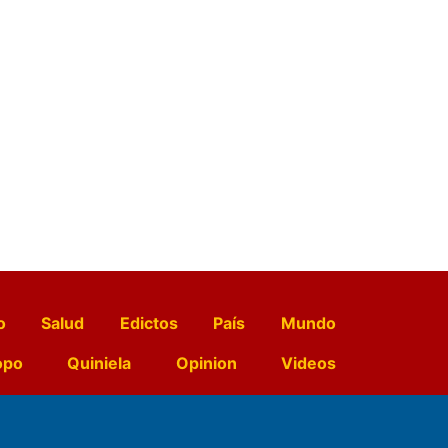
o
Salud
Edictos
País
Mundo
opo
Quiniela
Opinion
Videos
El Diario de Papel en DIGITAL