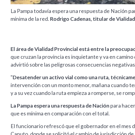
La Pampa todavía espera una respuesta de Nación pa
mínima de la red.
Rodrigo Cadenas, titular de Vialida
El área de Vialidad Provincial está entre la preocupac
que cruzan la provincia es inquietante y va en camino 
advirtió sobre las peligrosas consecuencias negativa
"
Desatender un activo vial como una ruta, técnicam
intervención con un monto menor, mañana cuando te
y a su vez cuando la ruta empieza a romperse, se rompe
La Pampa espera una respuesta de Nación
para hacer
que es mínima en comparación con el total.
El funcionario refrescó que el gobernador en el mes d
Caputo, donde se solicitó el cambio de jurisdicción d