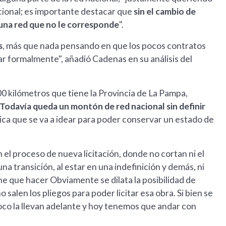
cional; es importante destacar que
sin el cambio de
n una red que no le corresponde
".
s
, más que nada pensando en que los pocos contratos
izar formalmente", añadió Cadenas en su análisis del
00 kilómetros que tiene la Provincia de La Pampa,
Todavía queda un montón de red nacional sin definir
ítica que se va a idear para poder conservar un estado de
 el proceso de nueva licitación, donde no cortan ni el
a transición, al estar en una indefinición y demás, ni
ne que hacer Obviamente se dilata la posibilidad de
salen los pliegos para poder licitar esa obra. Si bien se
co la llevan adelante y hoy tenemos que andar con