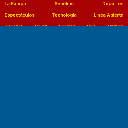
La Pampa
Sepelios
Deportes
Espectáculos
Tecnología
Linea Abierta
Turismo
Salud
Edictos
País
Mundo
Culturales
Agro La Pampa
Cocina y Gastronomía
Suplementos Anuales
Horóscopo
Quiniela
Opinion
Videos
Farmacias de turno
Entre Pocillos
Transmisiones en vivo
El Diario de Papel en DIGITAL