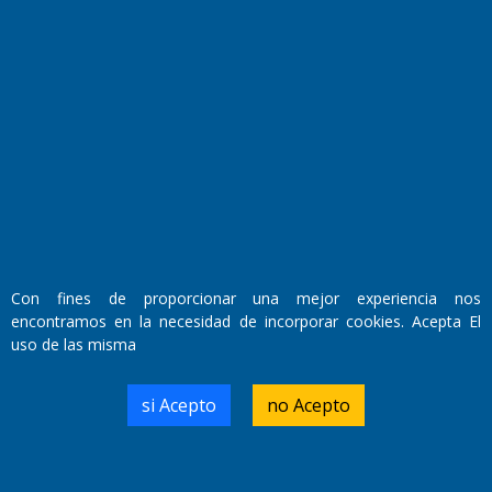
Fundado por el
Doctor Antonio Nemesio
Primera edición: Domingo 3 de Mayo de 1992
Miembro de ADIRA,ADEPA y CPPAL
Propietario: El Diario SRL
Director Periodístico:
Walter René Goñi
Con fines de proporcionar una mejor experiencia nos
encontramos en la necesidad de incorporar cookies. Acepta El
uso de las misma
Domicilio Legal: José Ingenieros 855,
Santa Rosa, La Pampa.
si Acepto
no Acepto
Número de Registro DNDA:
RL-2019-55551274-APN-DNDA#MJ
Edición #
9420
Fecha de Edición:
9/08/2026
Fecha de Inicio: 19/10/2000