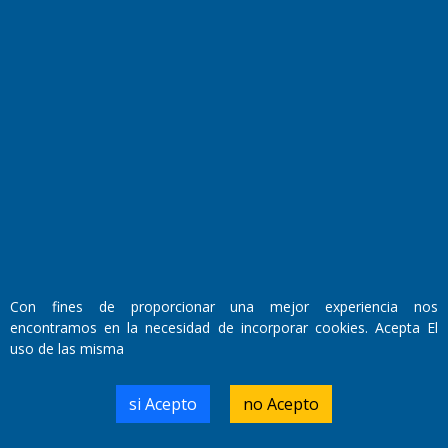
Fundado por el
Doctor Antonio Nemesio
Primera edición: Domingo 3 de Mayo de 1992
Miembro de ADIRA,ADEPA y CPPAL
Propietario: El Diario SRL
Con fines de proporcionar una mejor experiencia nos
Director Periodístico:
encontramos en la necesidad de incorporar cookies. Acepta El
Walter René Goñi
uso de las misma
si Acepto
no Acepto
Domicilio Legal: José Ingenieros 855,
Santa Rosa, La Pampa.
Número de Registro DNDA: