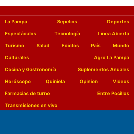
La Pampa
Sepelios
Deportes
Espectáculos
Tecnología
Linea Abierta
Turismo
Salud
Edictos
País
Mundo
Culturales
Agro La Pampa
Cocina y Gastronomía
Suplementos Anuales
Horóscopo
Quiniela
Opinion
Videos
Farmacias de turno
Entre Pocillos
Transmisiones en vivo
El Diario de Papel en DIGITAL