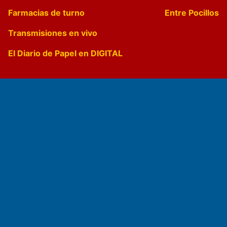
Farmacias de turno
Entre Pocillos
Transmisiones en vivo
El Diario de Papel en DIGITAL
Fundado por el
Doctor Antonio Nemesio
Primera edición: Domingo 3 de Mayo de 1992
Miembro de ADIRA,ADEPA y CPPAL