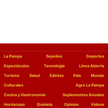
La Pampa
Sepelios
Deportes
Espectáculos
Tecnología
Linea Abierta
Turismo
Salud
Edictos
País
Mundo
Culturales
Agro La Pampa
Cocina y Gastronomía
Suplementos Anuales
Horóscopo
Quiniela
Opinion
Videos