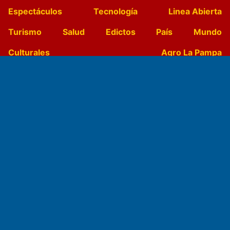
Espectáculos
Tecnología
Linea Abierta
Turismo
Salud
Edictos
País
Mundo
Culturales
Agro La Pampa
Cocina y Gastronomía
Suplementos Anuales
Horóscopo
Quiniela
Opinion
Videos
Farmacias de turno
Entre Pocillos
Transmisiones en vivo
El Diario de Papel en DIGITAL