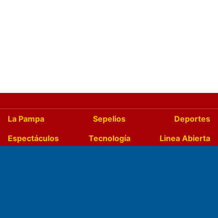
La Pampa
Sepelios
Deportes
Espectáculos
Tecnología
Linea Abierta
Turismo
Salud
Edictos
País
Mundo
Culturales
Agro La Pampa
Cocina y Gastronomía
Suplementos Anuales
Horóscopo
Quiniela
Opinion
Videos