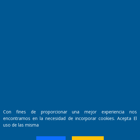
Farmacias de turno
Entre Pocillos
Transmisiones en vivo
El Diario de Papel en DIGITAL
Con fines de proporcionar una mejor experiencia nos
encontramos en la necesidad de incorporar cookies. Acepta El
uso de las misma
Fundado por el
Doctor Antonio Nemesio
Primera edición: Domingo 3 de Mayo de 1992