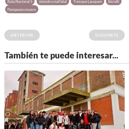
Ruta Nacional 5
siniestro vial fatal
Trenque Lauquen
Berutti
Pampeano muere
ANTERIOR
SIGUIENTE
También te puede interesar...