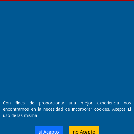
Fundado por el
Doctor Antonio Nemesio
Primera edición: Domingo 3 de Mayo de 1992
Miembro de ADIRA,ADEPA y CPPAL
Propietario: El Diario SRL
Director Periodístico:
Walter René Goñi
Con fines de proporcionar una mejor experiencia nos
encontramos en la necesidad de incorporar cookies. Acepta El
uso de las misma
Domicilio Legal: José Ingenieros 855,
Santa Rosa, La Pampa.
Número de Registro DNDA:
si Acepto
no Acepto