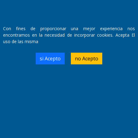
Con fines de proporcionar una mejor experiencia nos
encontramos en la necesidad de incorporar cookies. Acepta El
uso de las misma
si Acepto
no Acepto
Fundado por el
Doctor Antonio Nemesio
Primera edición: Domingo 3 de Mayo de 1992
Miembro de ADIRA,ADEPA y CPPAL
Propietario: El Diario SRL
Director Periodístico:
Walter René Goñi
Domicilio Legal: José Ingenieros 855,
Santa Rosa, La Pampa.
Número de Registro DNDA:
RL-2019-55551274-APN-DNDA#MJ
Edición #
9417