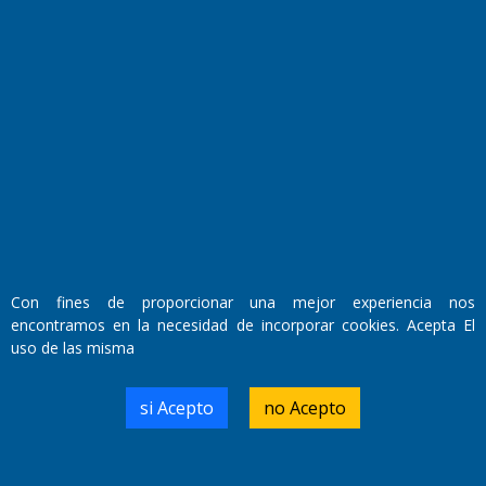
El Diario de Papel en DIGITAL
Con fines de proporcionar una mejor experiencia nos
encontramos en la necesidad de incorporar cookies. Acepta El
Fundado por el
Doctor Antonio Nemesio
uso de las misma
Primera edición: Domingo 3 de Mayo de 1992
Miembro de ADIRA,ADEPA y CPPAL
Propietario: El Diario SRL
si Acepto
no Acepto
Director Periodístico:
Walter René Goñi