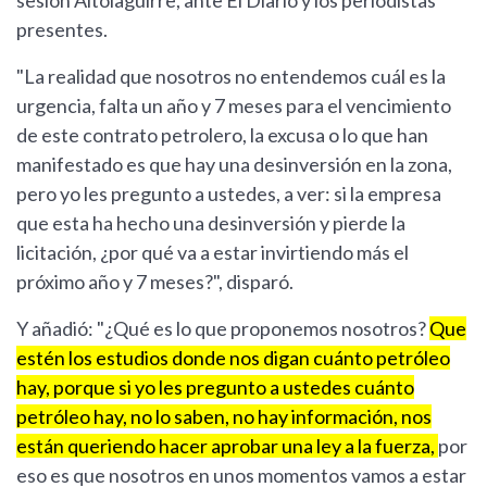
sesión Altolaguirre, ante El Diario y los periodistas
presentes.
"La realidad que nosotros no entendemos cuál es la
urgencia, falta un año y 7 meses para el vencimiento
de este contrato petrolero, la excusa o lo que han
manifestado es que hay una desinversión en la zona,
pero yo les pregunto a ustedes, a ver: si la empresa
que esta ha hecho una desinversión y pierde la
licitación, ¿por qué va a estar invirtiendo más el
próximo año y 7 meses?", disparó.
Y añadió: "¿Qué es lo que proponemos nosotros?
Que
estén los estudios donde nos digan cuánto petróleo
hay, porque si yo les pregunto a ustedes cuánto
petróleo hay, no lo saben, no hay información, nos
están queriendo hacer aprobar una ley a la fuerza,
por
eso es que nosotros en unos momentos vamos a estar