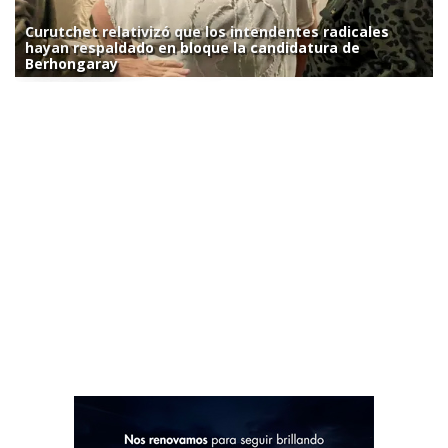
Curutchet relativizó que los intendentes radicales
hayan respaldado en bloque la candidatura de
Berhongaray