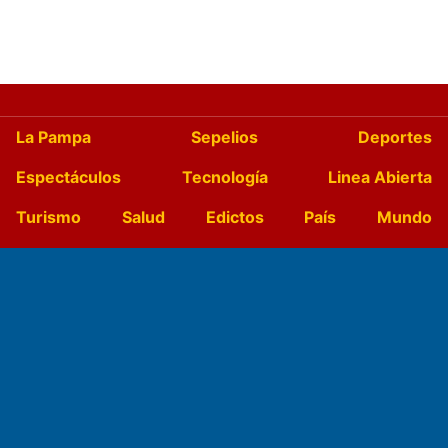
La Pampa
Sepelios
Deportes
Espectáculos
Tecnología
Linea Abierta
Turismo
Salud
Edictos
País
Mundo
Culturales
Agro La Pampa
Cocina y Gastronomía
Suplementos Anuales
Horóscopo
Quiniela
Opinion
Videos
Farmacias de turno
Entre Pocillos
Transmisiones en vivo