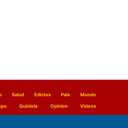
o
Salud
Edictos
País
Mundo
opo
Quiniela
Opinion
Videos
El Diario de Papel en DIGITAL