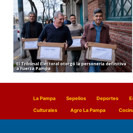
El Tribunal Electoral otorgó la personería definitiva
a Fuerza Pampa
La Pampa
Sepelios
Deportes
E
Culturales
Agro La Pampa
Cocin
Farmacias de turno
Entr