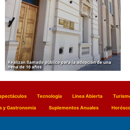
Realizan llamado público para la adopción de una
nena de 10 años
spectáculos
Tecnología
Linea Abierta
Turism
a y Gastronomía
Suplementos Anuales
Horósc
e Pocillos
Transmisiones en vivo