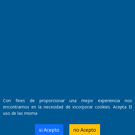
Fundado por el
Doctor Antonio Nemesio
Primera edición: Domingo 3 de Mayo de 1992
Miembro de ADIRA,ADEPA y CPPAL
Propietario: El Diario SRL
Director Periodístico:
Con fines de proporcionar una mejor experiencia nos
Walter René Goñi
encontramos en la necesidad de incorporar cookies. Acepta El
uso de las misma
Domicilio Legal: José Ingenieros 855,
si Acepto
no Acepto
Santa Rosa, La Pampa.