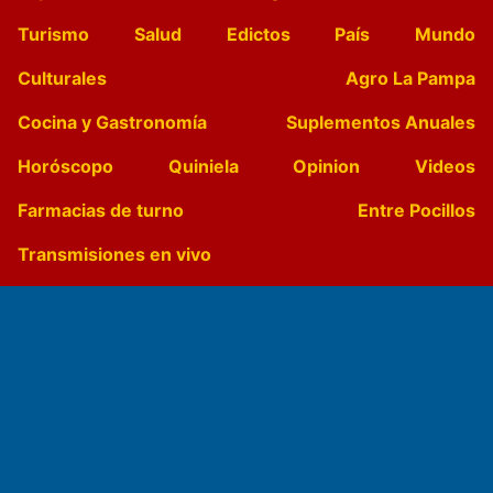
Turismo
Salud
Edictos
País
Mundo
Culturales
Agro La Pampa
Cocina y Gastronomía
Suplementos Anuales
Horóscopo
Quiniela
Opinion
Videos
Farmacias de turno
Entre Pocillos
Transmisiones en vivo
El Diario de Papel en DIGITAL