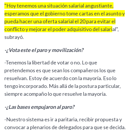
"Hoy tenemos una situación salarial angustiante,
esperamos que el gobierno tome cartas en el asunto y
pueda hacer una oferta salarial el 20 para evitar el
conflicto y mejorar el poder adquisitivo del salari
al",
subrayó.
-¿Vota este el paro y movilización?
-Tenemos la libertad de votar o no. Lo que
pretendemos es que sean los compañeros los que
resuelvan. Estoy de acuerdo con la mayoría. Eso lo
tengo incorporado. Más allá de la postura particular,
siempre acompaño lo que resuelve la mayoría.
-¿Las bases empujaron al paro?
-Nuestro sistema es ir a paritaria, recibir propuesta y
convocar a plenarios de delegados para que se decida.