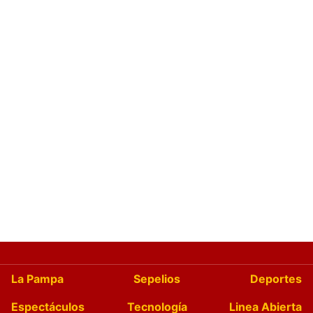
La Pampa
Sepelios
Deportes
Espectáculos
Tecnología
Linea Abierta