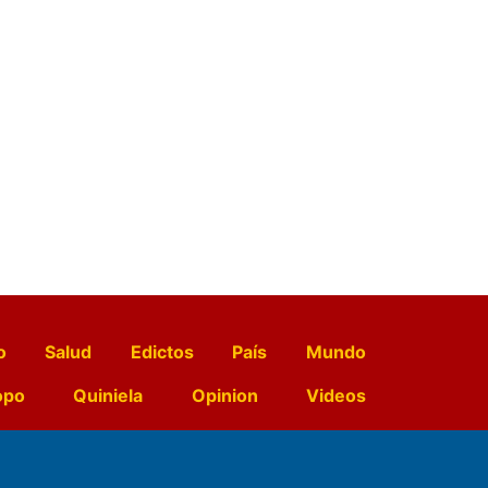
o
Salud
Edictos
País
Mundo
opo
Quiniela
Opinion
Videos
El Diario de Papel en DIGITAL