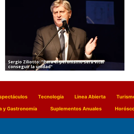
Sergio Ziliotto: "Para el peronismo será vital
conseguir la unidad"
spectáculos
Tecnología
Linea Abierta
Turism
a y Gastronomía
Suplementos Anuales
Horósc
e Pocillos
Transmisiones en vivo