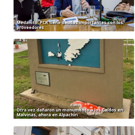
Medanito: PCR tiene deudas importantes con los
proveedores
Otra vez dañaron un monumento a los Caídos en
Malvinas, ahora en Alpachiri