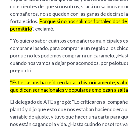
conscientes de que si nosotros, si acá no salimos en u
compañeros, no se queden con las ganas de decirse la
fortalecidos.
Porque si no nos salimos fortalecidos de
permitirlo
", exclamó.
" Yo quiero saber cuántos compañeros municipales es
comprar el asado, para comprarle un regalo a los chicos
porque no les podemos comprar ni un caramelo. ¿Hasta
cuándo nos vamos a dejar por acomodos, por pelotude
preguntó.
"Estos se nos ha reído en la cara históricamente, y a
que dicen ser nacionales y populares empiezan a saltarl
El delegado de ATE agregó: "Lo criticaron al compañ
plantó y dijo que esto que nos estaban haciendo era u
variable de ajuste, y tuvo que hacer una carta para qu
nos están cagando la vida. ¿Hasta cuándo nosotros vamo