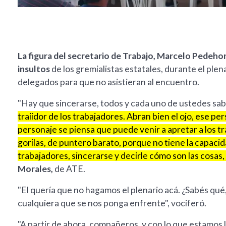
La figura del secretario de Trabajo, Marcelo Pedehon
insultos
de los gremialistas estatales, durante el ple
delegados para que no asistieran al encuentro.
"Hay que sincerarse, todos y cada uno de ustedes sa
traiidor de los trabajadores. Abran bien el ojo, ese p
personaje se piensa que puede venir a apretar a los t
gorilas, de puntero barato, porque no tiene la capacida
trabajadores, sincerarse y decirle cómo son las cosas,
Morales,
de ATE.
"El quería que no hagamos el plenario acá. ¿Sabés qué
cualquiera que se nos ponga enfrente", vociferó.
"A partir de ahora, compañeros, y con lo que estamos 