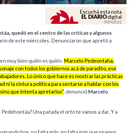
Escuchá esta nota
EL DIARIO
digital
minutos
táa, quedó en el centro de las críticas y algunos
nario de este miércoles. Denunciaron que apretó a
ben muy bien quién es quién.
Marcelo Pedeontaha,
ersonaje con todos los gobiernos acá de paradito, ese
rabajadores. Lo único que hace es mostrar las prácticas
d ni la cintura política para sentarse a hablar con los
 sino que intenta apretarlos"
, denunció
Marcelo
, Pedehontáa? Una patada el orto te vamos a dar. Y a
logrando hoy, no falta más, no falta más que seamos