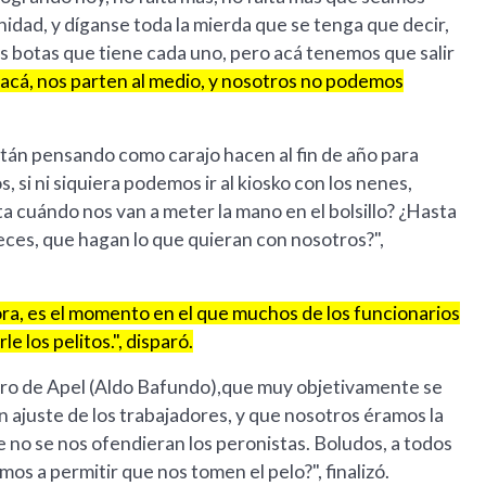
nidad, y díganse toda la mierda que se tenga que decir,
s botas que tiene cada uno, pero acá tenemos que salir
 acá, nos parten al medio, y nosotros no podemos
tán pensando como carajo hacen al fin de año para
, si ni siquiera podemos ir al kiosko con los nenes,
 cuándo nos van a meter la mano en el bolsillo? ¿Hasta
ces, que hagan lo que quieran con nosotros?",
hora, es el momento en el que muchos de los funcionarios
e los pelitos.", disparó.
ero de Apel (Aldo Bafundo),que muy objetivamente se
n ajuste de los trabajadores, y que nosotros éramos la
e no se nos ofendieran los peronistas. Boludos, a todos
s a permitir que nos tomen el pelo?", finalizó.