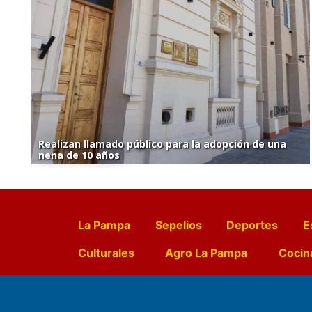
Realizan llamado público para la adopción de una
nena de 10 años
La Pampa
Sepelios
Deportes
E
Culturales
Agro La Pampa
Cocin
Farmacias de turno
Entr