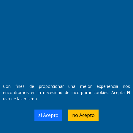
Fundado por el
Doctor Antonio Nemesio
Primera edición: Domingo 3 de Mayo de 1992
Miembro de ADIRA,ADEPA y CPPAL
Propietario: El Diario SRL
Director Periodístico:
Walter René Goñi
Con fines de proporcionar una mejor experiencia nos
encontramos en la necesidad de incorporar cookies. Acepta El
uso de las misma
Domicilio Legal: José Ingenieros 855,
Santa Rosa, La Pampa.
Número de Registro DNDA:
si Acepto
no Acepto
RL-2019-55551274-APN-DNDA#MJ
Edición #
9421
Fecha de Edición:
10/08/2026