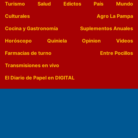
Turismo
Salud
Edictos
País
Mundo
Culturales
Agro La Pampa
Cocina y Gastronomía
Suplementos Anuales
Horóscopo
Quiniela
Opinion
Videos
Farmacias de turno
Entre Pocillos
Transmisiones en vivo
El Diario de Papel en DIGITAL