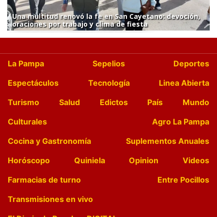
Una multitud renovó la fe en San Cayetano: devoción,
oraciones por trabajo y clima de fiesta
La Pampa
Sepelios
Deportes
Espectáculos
Tecnología
Linea Abierta
Turismo
Salud
Edictos
País
Mundo
Culturales
Agro La Pampa
Cocina y Gastronomía
Suplementos Anuales
Horóscopo
Quiniela
Opinion
Videos
Farmacias de turno
Entre Pocillos
Transmisiones en vivo