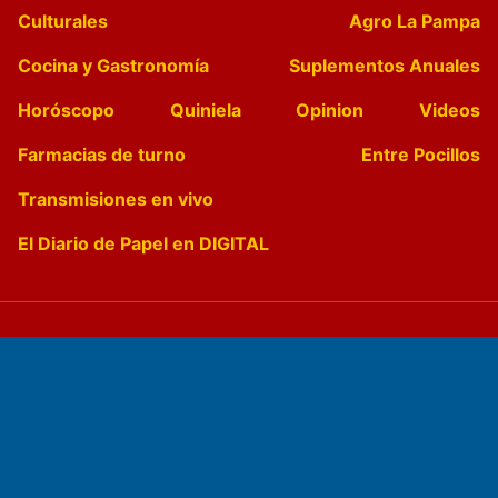
Culturales
Agro La Pampa
Cocina y Gastronomía
Suplementos Anuales
Horóscopo
Quiniela
Opinion
Videos
Farmacias de turno
Entre Pocillos
Transmisiones en vivo
El Diario de Papel en DIGITAL