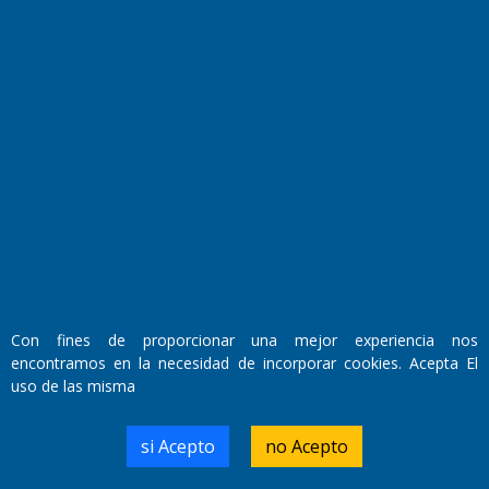
Culturales
Agro La Pampa
Cocina y Gastronomía
Suplementos Anuales
Horóscopo
Quiniela
Opinion
Videos
Farmacias de turno
Entre Pocillos
Transmisiones en vivo
El Diario de Papel en DIGITAL
Con fines de proporcionar una mejor experiencia nos
encontramos en la necesidad de incorporar cookies. Acepta El
uso de las misma
si Acepto
no Acepto