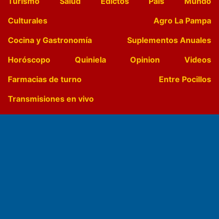
Turismo
Salud
Edictos
País
Mundo
Culturales
Agro La Pampa
Cocina y Gastronomía
Suplementos Anuales
Horóscopo
Quiniela
Opinion
Videos
Farmacias de turno
Entre Pocillos
Transmisiones en vivo
El Diario de Papel en DIGITAL