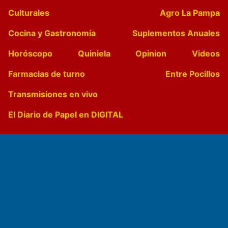
Culturales
Agro La Pampa
Cocina y Gastronomía
Suplementos Anuales
Horóscopo
Quiniela
Opinion
Videos
Farmacias de turno
Entre Pocillos
Transmisiones en vivo
El Diario de Papel en DIGITAL